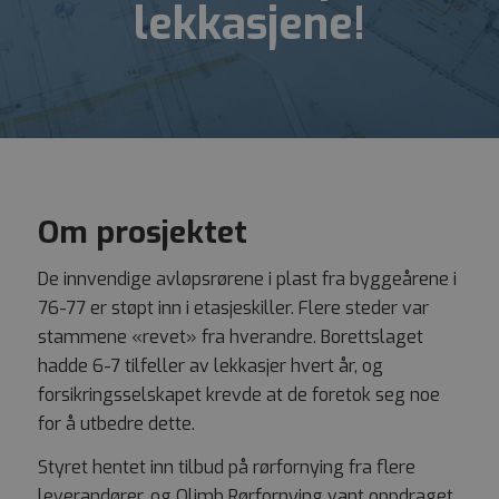
lekkasjene!
Om prosjektet
De innvendige avløpsrørene i plast fra byggeårene i
76-77 er støpt inn i etasjeskiller. Flere steder var
stammene «revet» fra hverandre. Borettslaget
hadde 6-7 tilfeller av lekkasjer hvert år, og
forsikringsselskapet krevde at de foretok seg noe
for å utbedre dette.
Styret hentet inn tilbud på rørfornying fra flere
leverandører, og Olimb Rørfornying vant oppdraget