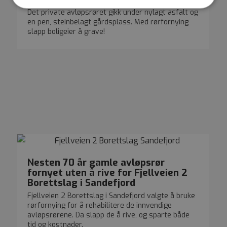
Det private avløpsrøret gikk under nylagt asfalt og
en pen, steinbelagt gårdsplass. Med rørfornying
Strengt nødvendig
Ytelse
Målretting
slapp boligeier å grave!
Funksjonalitet
Strengt nødvendige informasjonskapsler tillater
kjernefunksjoner på nettstedet, som
brukerinnlogging og kontoadministrasjon.
Nettstedet kan ikke brukes riktig uten strengt
nødvendige informasjonskapsler.
FORSØRGER
NAVN
UTLØPSDATO
BESKRIVELSE
/
DOMENE
__cf_bm
29 minutter 51
Denne
Cloudflare
sekunder
informasjonskaps
Inc.
brukes til å skille
.vimeo.com
mellom menneske
og roboter. Dette 
Nesten 70 år gamle avløpsrør
gunstig for nettst
for å kunne lage
fornyet uten å rive for Fjellveien 2
gyldige rapporter
Borettslag i Sandefjord
bruken av nettste
Fjellveien 2 Borettslag i Sandefjord valgte å bruke
rørfornying for å rehabilitere de innvendige
avløpsrørene. Da slapp de å rive, og sparte både
tid og kostnader.