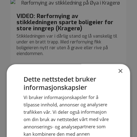
VIDEO: Rørfornying av
stikkledningen sparte boligeier for
store inngrep (Kragerø)
Stikkledningen var i dårlig stand og lå vanskelig til
under en bratt trapp. Med rørfornying fikk
boligeieren nytt rør uten å grave eller rive på
eiendommen.
×
Dette nettstedet bruker
informasjonskapsler
Vi bruker informasjonskapsler for å
tilpasse innhold, annonser og analysere
trafikken vår. Vi deler også informasjon
om din bruk av nettstedet vårt med våre
annonserings- og analysepartnere som
kan kombinere den med annen