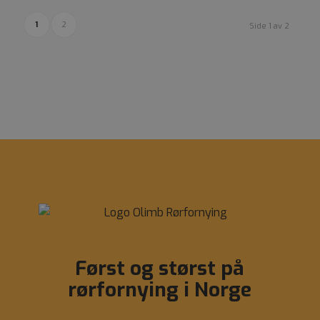
1
2
Side 1 av 2
Først og størst på
rørfornying i Norge