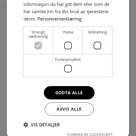
informasjon du har gitt dem eller som de
har samlet inn fra din bruk av tjenestene
Fornyet nesten 50 år gamle
deres.
Personvernerklæring
avløpsrør uten å rive eksisterende
bad
Strengt
Ytelse
Målretting
nødvendig
Med rørfornying slapp borettslaget å rive alle de
eksisterende badene når de innvendige
avløpsrørene i blokka måtte fornyes.
Funksjonalitet
GODTA ALLE
AVVIS ALLE
VIS DETALJER
Boligeier valgte rørfornying – slapp
å grave opp gårdsplassen
POWERED BY COOKIESCRIPT