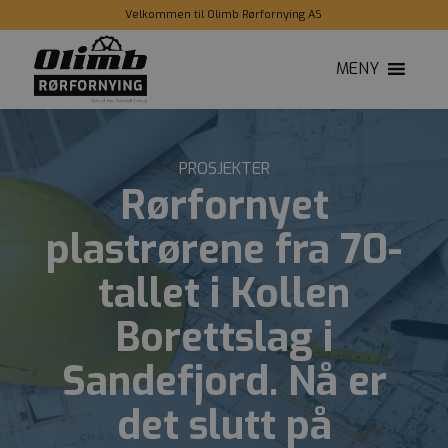
Velkommen til Olimb Rørfornying AS
MENY
PROSJEKTER
Rørfornyet
plastrørene fra 70-
tallet i Kollen
Borettslag i
Sandefjord. Nå er
det slutt på