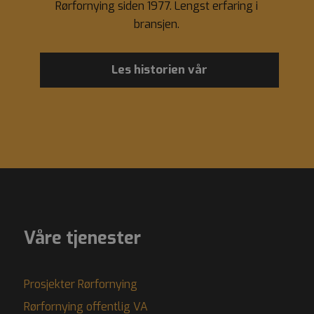
Rørfornying siden 1977. Lengst erfaring i
bransjen.
Les historien vår
Våre tjenester
Prosjekter Rørfornying
Rørfornying offentlig VA