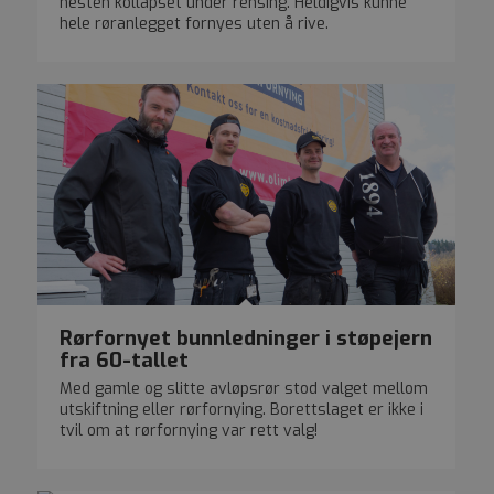
nesten kollapset under rensing. Heldigvis kunne
hele røranlegget fornyes uten å rive.
Rørfornyet bunnledninger i støpejern
fra 60-tallet
Med gamle og slitte avløpsrør stod valget mellom
utskiftning eller rørfornying. Borettslaget er ikke i
tvil om at rørfornying var rett valg!