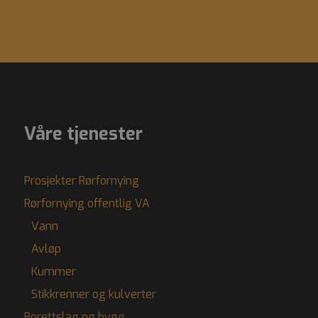
Våre tjenester
Prosjekter Rørfornying
Rørfornying offentlig VA
Vann
Avløp
Kummer
Stikkrenner og kulverter
Borettslag og bygg