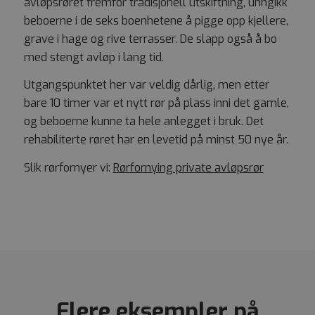
avløpsrøret fremfor tradisjonell utskiftning, unngikk
beboerne i de seks boenhetene å pigge opp kjellere,
grave i hage og rive terrasser. De slapp også å bo
med stengt avløp i lang tid.
Utgangspunktet her var veldig dårlig, men etter
bare 10 timer var et nytt rør på plass inni det gamle,
og beboerne kunne ta hele anlegget i bruk. Det
rehabiliterte røret har en levetid på minst 50 nye år.
Slik rørfornyer vi:
Rørfornying private avløpsrør
Flere eksempler på