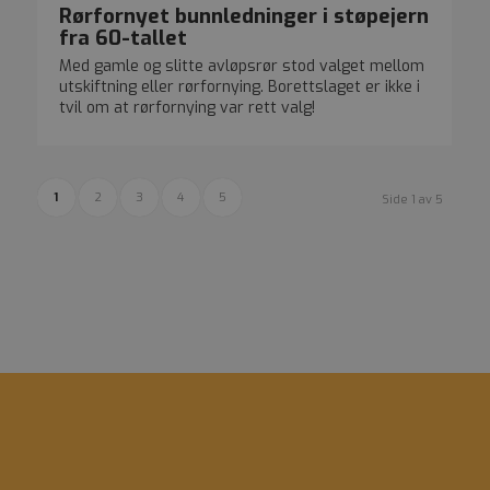
Rørfornyet bunnledninger i støpejern
fra 60-tallet
Med gamle og slitte avløpsrør stod valget mellom
utskiftning eller rørfornying. Borettslaget er ikke i
tvil om at rørfornying var rett valg!
1
2
3
4
5
Side 1 av 5