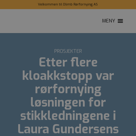
Velkommen til Olimb Rørfornying AS
MENY
PROSJEKTER
Etter flere
kloakkstopp var
rørfornying
løsningen for
stikkledningene i
Laura Gundersens