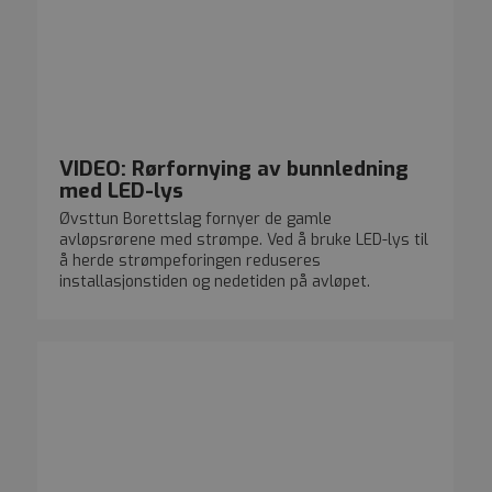
sanntidsbud fra
sesjonskonsistens 
_ga
1 år 1 måned
Dette
Google LLC
tredjepartsannons
tilby tilpassede
inform
.olimb.no
tjenester.
er knytt
Univers
en bety
Google
analyse
inform
brukes t
brukere
VIDEO: Rørfornying av bunnledning
tilfeld
med LED-lys
som en 
Den er 
Øvsttun Borettslag fornyer de gamle
sidefor
nettste
avløpsrørene med strømpe. Ved å bruke LED-lys til
beregne
å herde strømpeforingen reduseres
kampan
installasjonstiden og nedetiden på avløpet.
nettste