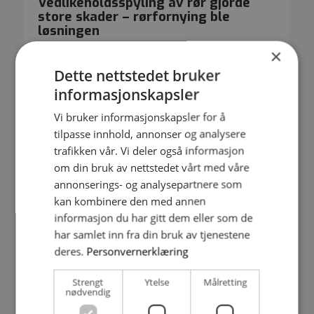
Vedlikeholdsspyling av rør gjorde
store skader – rørfornying ble
løsningen
Romolslia Borettslag valgte strømperenovering
×
etter at vedlikeholdsspyling forårsaket mange og
Dette nettstedet bruker
store lekkasjer i innvendige avløpsrør.
informasjonskapsler
Vi bruker informasjonskapsler for å
tilpasse innhold, annonser og analysere
trafikken vår. Vi deler også informasjon
om din bruk av nettstedet vårt med våre
annonserings- og analysepartnere som
kan kombinere den med annen
informasjon du har gitt dem eller som de
har samlet inn fra din bruk av tjenestene
deres.
Personvernerklæring
Fjernet avrettingsmasser og fornyet
Strengt
Ytelse
Målretting
bunnledning med strømpe
nødvendig
Avrettingsmasse i bunnledningen gjorde