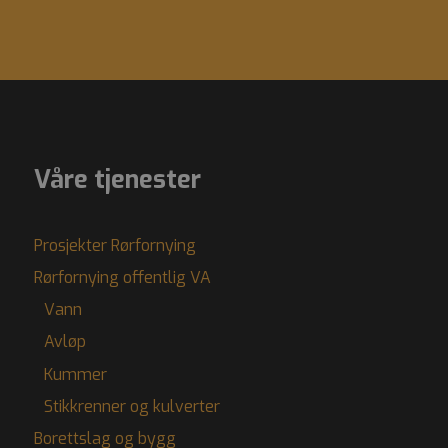
Våre tjenester
Prosjekter Rørfornying
Rørfornying offentlig VA
Vann
Avløp
Kummer
Stikkrenner og kulverter
Borettslag og bygg