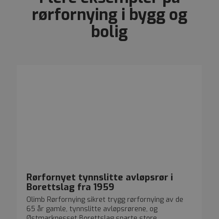
rørfornying i bygg og
bolig
Rørfornyet tynnslitte avløpsrør i
Borettslag fra 1959
Olimb Rørfornying sikret trygg rørfornying av de
65 år gamle, tynnslitte avløpsrørene, og
Østmarknesset Borettslag sparte store