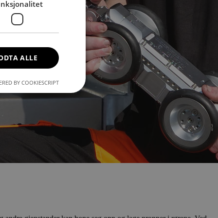
nksjonalitet
ODTA ALLE
RED BY COOKIESCRIPT
kontoadministrasjon.
 og roboter. Dette
uken av nettstedet.