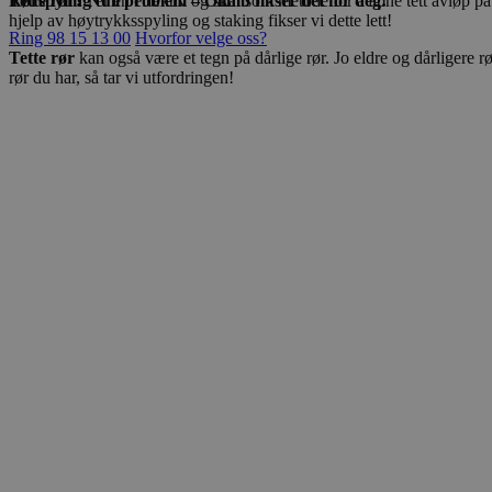
Rørspyling
er en effektiv og skånsom metode for å åpne tett avløp på 
Tette rør? Null problem – Olimb fikser det for deg!
Navn
Domene
hjelp av høytrykksspyling og staking fikser vi dette lett!
Navn
Forsørger
Ring 98 15 13 00
Hvorfor velge oss?
Navn
_cfuvid
.vimeo.c
Domene
Tette rør
kan også være et tegn på dårlige rør. Jo eldre og dårligere rø
_ga_XED84CMDXW
G
rør du har, så tar vi utfordringen!
_fbp
Meta
Platform I
_ga
.olimb.no