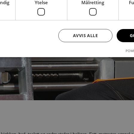
endig
Ytelse
Målretting
Fu
t.
AVVIS ALLE
G
POWE
Strengt nødvendig
Ytelse
Målretting
Funksjonalitet
nformasjonskapsler tillater kjernefunksjoner på nettstedet, som brukerinnlogging og 
brukes riktig uten strengt nødvendige informasjonskapsler.
er
/
Utløpsdato
Beskrivelse
e
29
Denne informasjonskapselen brukes til å skille mellom mennesker
are
minutter
er gunstig for nettstedet for å kunne lage gyldige rapporter om br
51
com
sekunder
r
/