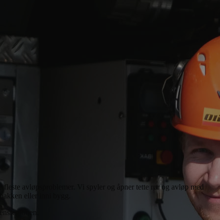
e fleste avløpsproblemer. Vi spyler og åpner tette rør og avløp med
bakken eller inni bygg.
mensregionen.