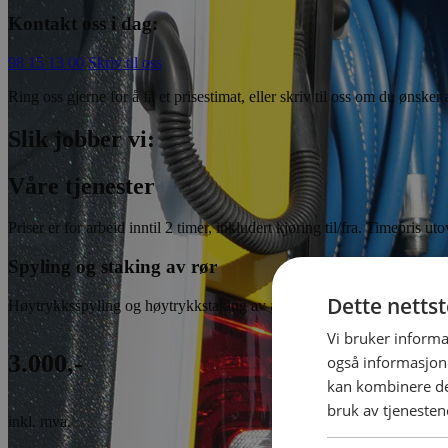
Kontakt oss i dag:
98 15 13 00
Skriv til oss
Ring oss gjerne for å få et prisestimat, eller skriv til oss om du ønsker 
Slik jobber vi:
Våre tjenester
Priser er for arbeid inntil 2 timer, inkludert kjøring til/fra. Timepris u
Spyling og staking av rør
Dette netts
Høytrykksspyling og høytrykkstaking av alle typer overvannsrør og s
Vi bruker informa
3.000,-
også informasjon
kan kombinere de
bruk av tjenesten
inkl. mva.