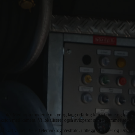
i sluk? Med topp moderne utstyr og lang erfaring kan vi finne og løse d
peksjon med kamera. Vi lokaliserer også avløpsrør som «gjemmer seg» i 
pp på kort varsel i hele Telemark og Vestfold, i tillegg til Agder og Dram