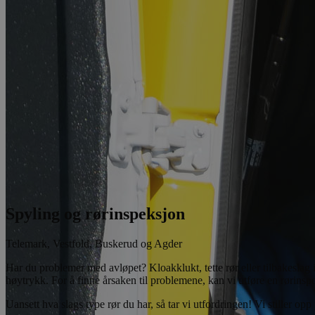
Spyling og rørinspeksjon
Telemark, Vestfold, Buskerud og Agder
Har du problemer med avløpet? Kloakklukt, tette rør eller tilbakeslag 
høytrykk. For å finne årsaken til problemene, kan vi utføre en rørins
Uansett hva slags type rør du har, så tar vi utfordringen! Vi stiller o