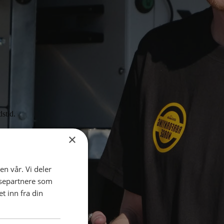
dstid.
×
en vår. Vi deler
ysepartnere som
 inn fra din