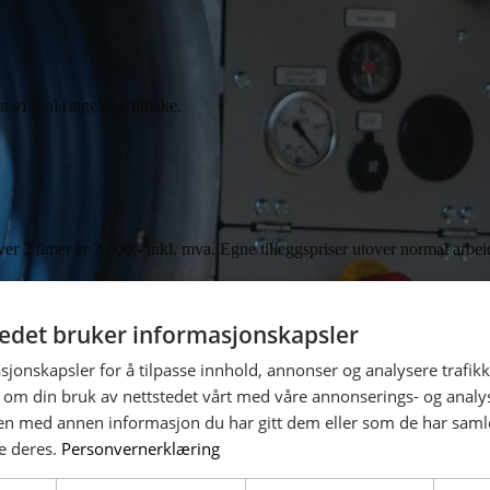
at vi skal ringe deg tilbake.
tover 2 timer er 2.000,- inkl. mva. Egne tilleggspriser utover normal arbei
tedet bruker informasjonskapsler
pillvannsavløp.
sjonskapsler for å tilpasse innhold, annonser og analysere trafikk
 om din bruk av nettstedet vårt med våre annonserings- og anal
n med annen informasjon du har gitt dem eller som de har samlet
e deres.
Personvernerklæring