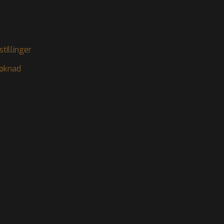
stillinger
øknad