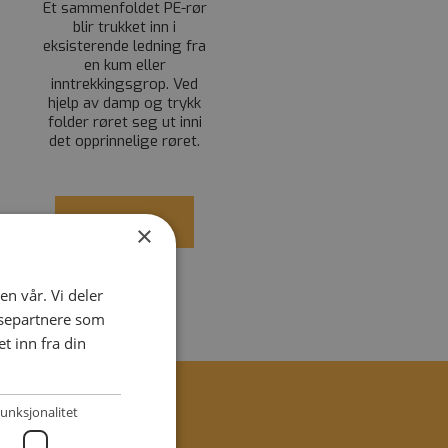
Et sammenfoldet PE-rør
blir trukket inn i
eksisterende ledning fra
en kum eller
inntrekkingsgrop. Ved
hjelp av damp og trykk
folder røret seg ut inni
det opprinnelige røret.
Se video
×
en vår. Vi deler
ysepartnere som
 inn fra din
unksjonalitet