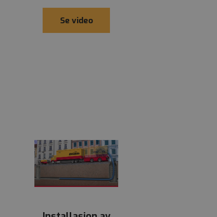
Se video
Installasjon av