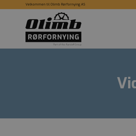
Velkommen til Olimb Rørfornying AS
Vi