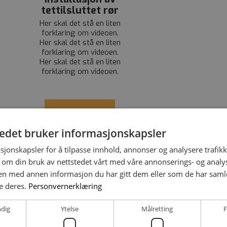
tettilsluttet rør
Her skal det stå en liten
forklaring om videoen.
Her skal det stå en liten
forklaring om videoen.
Her skal det stå en liten
forklaring om videoen.
Se video
tedet bruker informasjonskapsler
sjonskapsler for å tilpasse innhold, annonser og analysere trafikk
 om din bruk av nettstedet vårt med våre annonserings- og anal
n med annen informasjon du har gitt dem eller som de har samlet
e deres.
Personvernerklæring
ndig
Ytelse
Målretting
F