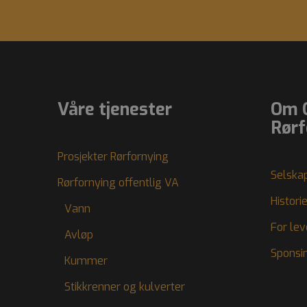
_ga_XED84CMDXW
G
_fbp
Meta Pl
Inc.
_ga
.olimb.n
Våre tjenester
Om 
Rørf
Prosjekter Rørfornying
Selska
Rørfornying offentlig VA
Histori
Vann
For le
Avløp
Sponsi
Kummer
Stikkrenner og kulverter