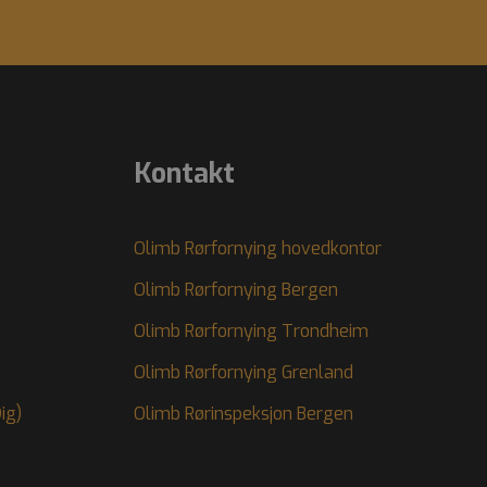
jonskonsistens og
 Analytics for å
rodukter som for
 Google Universal
av Googles mer
pselen brukes til å
g generert nummer
hver sideforespørsel
nde, økt- og
.
Kontakt
Olimb Rørfornying hovedkontor
Olimb Rørfornying Bergen
Olimb Rørfornying Trondheim
Olimb Rørfornying Grenland
ig)
Olimb Rørinspeksjon Bergen