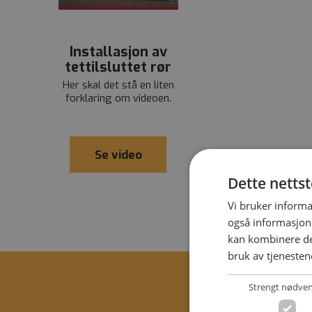
Installasjon av
tettilsluttet rør
Her skal det stå en liten
forklaring om videoen.
Se video
Dette netts
Vi bruker informa
også informasjon
kan kombinere de
bruk av tjenesten
Strengt nødve