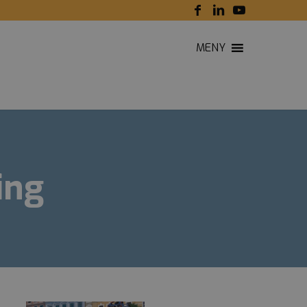
MENY
ing