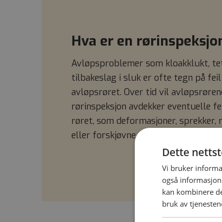
Hva er en rørinspeksjo
Avløpsproblemer som kloakklukt, tet
tilbakeslag i sluk er ofte tegn på feil
avløpsrøret. Over tid vil avløpsrørene
rørinspeksjon avdekker eventuelle fe
røret, som deformasjoner, sprekker, ru
eller forskjøvne skjøter.
Dette netts
Vi bruker informa
også informasjon
kan kombinere de
bruk av tjenesten