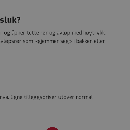
 sluk?
er og åpner tette rør og avløp med høytrykk.
å avløpsrør som «gjemmer seg» i bakken eller
l. mva. Egne tilleggspriser utover normal