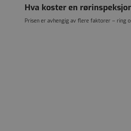
/
DOM
NAVN
Hva koster en rørinspeksjo
FORSØ
NAVN
_cfuvid
.vimeo.
DOME
_ga_XED84CMDXW
G
Prisen er avhengig av flere faktorer – ring os
_fbp
Meta Pl
Inc.
_ga
.olimb.n