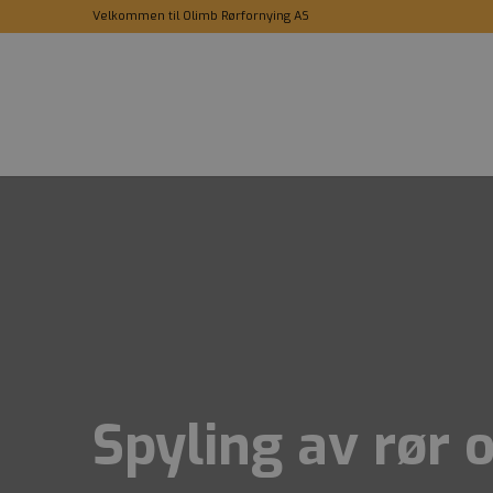
Velkommen til Olimb Rørfornying AS
Spyling av rør 