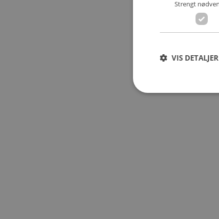
Strengt nødve
VIS DETALJER
Strengt nødvendige i
Nettstedet kan ikke 
FORS
NAVN
/
DOM
__cf_bm
Cloudfl
Inc.
.vimeo.
FORSØ
NAVN