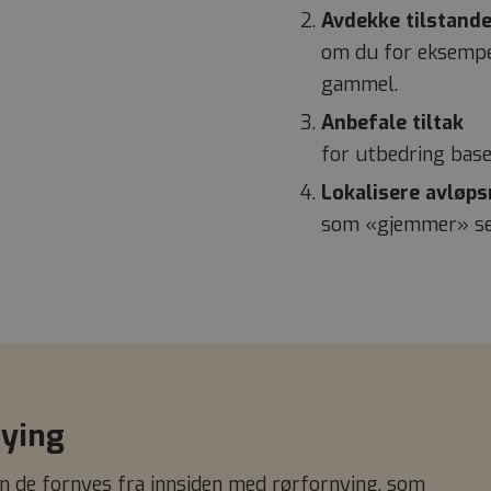
Avdekke tilstande
om du for eksempel
gammel.
Anbefale tiltak
for utbedring base
Lokalisere avløps
som «gjemmer» se
nying
an de fornyes fra innsiden med rørfornying, som