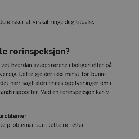
 tvers av økter for
jonskonsistens og
 Analytics for å
du ønsker at vi skal ringe deg tilbake.
rodukter som for
 Google Universal
av Googles mer
pselen brukes til å
g generert nummer
hver sideforespørsel
le rørinspeksjon?
nde, økt- og
.
 vet hvordan avløpsrørene i boligen eller på
endig. Dette gjelder ikke minst for bunn-
 det nær sagt aldri finnes opplysninger om i
standsrapporter. Med en rørinspeksjon kan vi
 problemer
tte problemer som tette rør eller