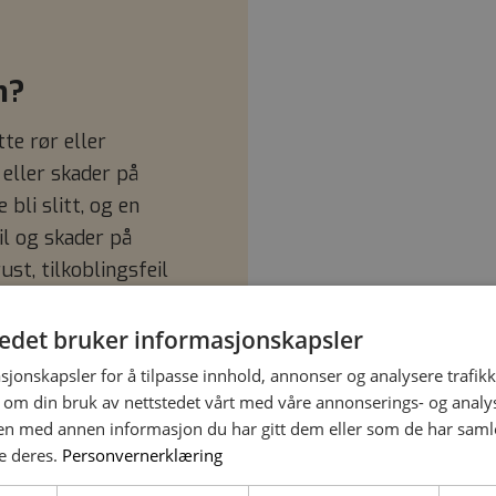
n?
te rør eller
 eller skader på
 bli slitt, og en
il og skader på
st, tilkoblingsfeil
tedet bruker informasjonskapsler
sjonskapsler for å tilpasse innhold, annonser og analysere trafikk
 om din bruk av nettstedet vårt med våre annonserings- og anal
n med annen informasjon du har gitt dem eller som de har samlet
e deres.
Personvernerklæring