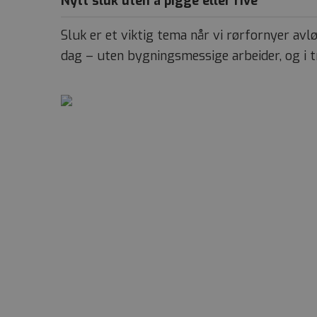
Nytt sluk uten å pigge eller rive
Sluk er et viktig tema når vi rørfornyer avl
dag – uten bygningsmessige arbeider, og i 