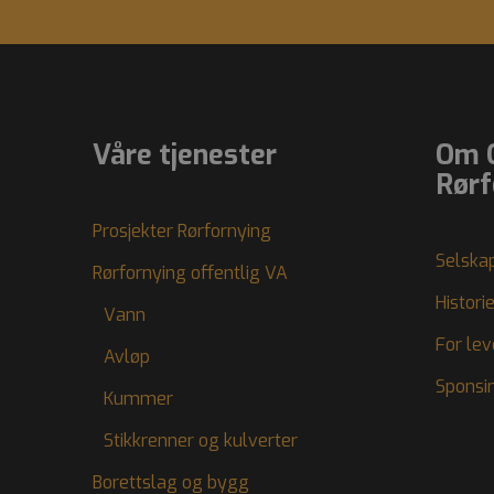
Våre tjenester
Om 
Rørf
Prosjekter Rørfornying
Selska
Rørfornying offentlig VA
Histori
Vann
For le
Avløp
Sponsi
Kummer
Stikkrenner og kulverter
Borettslag og bygg