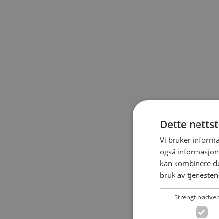
Dette netts
Vi bruker informa
også informasjon
kan kombinere de
bruk av tjenesten
Strengt nødve