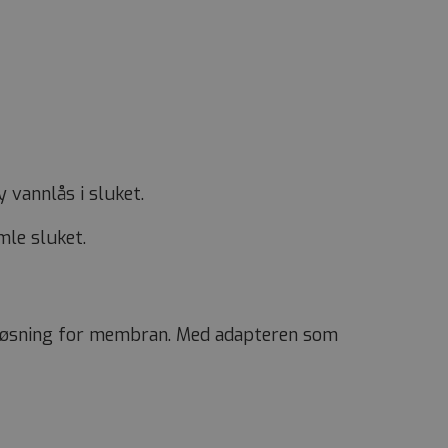
 vannlås i sluket.
mle sluket.
g-løsning for membran. Med adapteren som