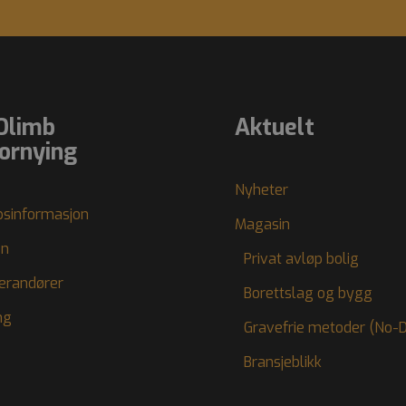
Olimb
Aktuelt
ornying
Nyheter
psinformasjon
Magasin
en
Privat avløp bolig
verandører
Borettslag og bygg
ng
Gravefrie metoder (No-D
Bransjeblikk