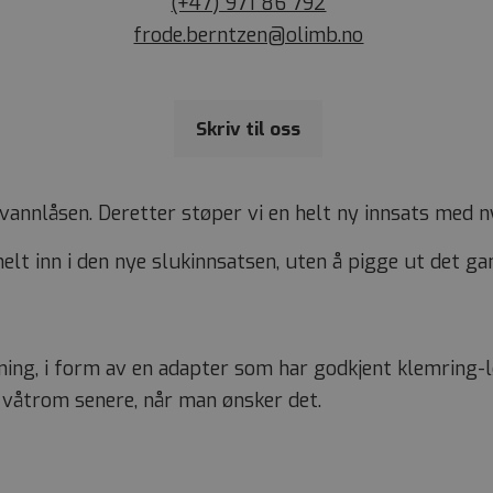
(+47) 971 86 792
frode.berntzen@olimb.no
Skriv til oss
vannlåsen. Deretter støper vi en helt ny innsats med ny
lt inn i den nye slukinnsatsen, uten å pigge ut det ga
sning, i form av en adapter som har godkjent klemrin
våtrom senere, når man ønsker det.