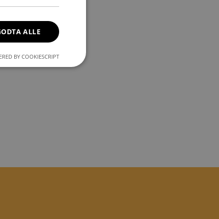
GODTA ALLE
RED BY COOKIESCRIPT
kontoadministrasjon.
mennesker og
 gyldige rapporter
 tvers av økter for
jonskonsistens og
 Analytics for å