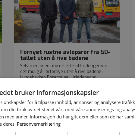
Fornyet rustne avløpsrør fra 50-
tallet uten å rive badene
Selv med noen uforutsette utfordringer var
det mulig å rørfornye uten å rive badene i
Lundebakken Borettslag i Kristiansand.
tedet bruker informasjonskapsler
sjonskapsler for å tilpasse innhold, annonser og analysere trafikk
 om din bruk av nettstedet vårt med våre annonserings- og anal
n med annen informasjon du har gitt dem eller som de har samlet
e deres.
Personvernerklæring
Nyli Borettslag sparte mye ved å