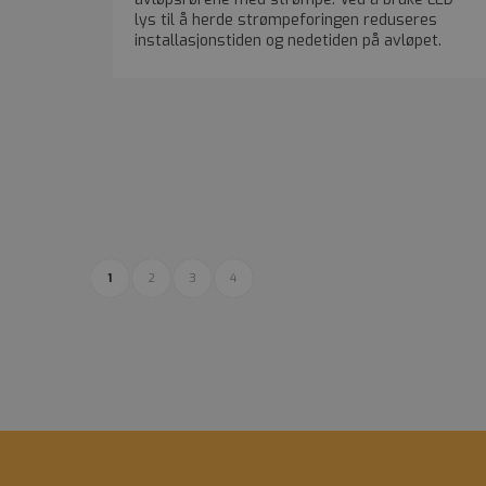
/
DOM
NAVN
lys til å herde strømpeforingen reduseres
FORSØ
NAVN
_cfuvid
.vimeo.
installasjonstiden og nedetiden på avløpet.
DOME
_ga_XED84CMDXW
G
_fbp
Meta Pl
Inc.
_ga
.olimb.n
1
2
3
4