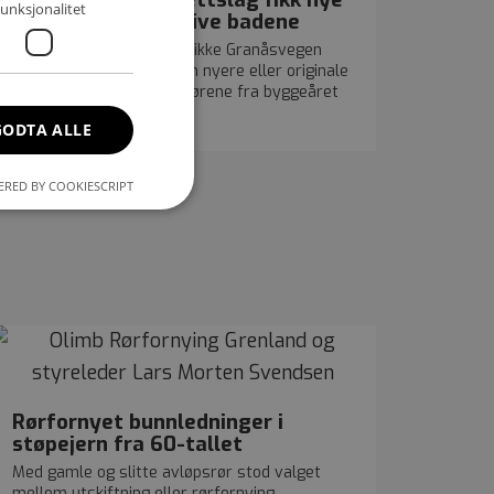
unksjonalitet
avløpsrør uten å rive badene
Med rørfornying trengte ikke Granåsvegen
Borettslag å rive hverken nyere eller originale
bad for å fornye avløpsrørene fra byggeåret
1968.
GODTA ALLE
RED BY COOKIESCRIPT
kontoadministrasjon.
mennesker og
 gyldige rapporter
Rørfornyet bunnledninger i
støpejern fra 60-tallet
Med gamle og slitte avløpsrør stod valget
mellom utskiftning eller rørfornying.