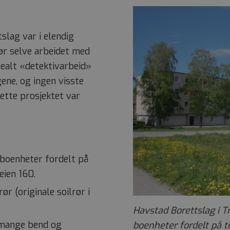
slag var i elendig
ør selve arbeidet med
realt «detektivarbeid»
gene, og ingen visste
dette prosjektet var
 boenheter fordelt på
eien 160.
r (originale soilrør i
Havstad Borettslag i 
 mange bend og
boenheter fordelt på t