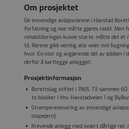
Om prosjektet
De innvendige avløpsrørene i Havstad Borett
forfatning og noe måtte gjøres raskt. Men f
rehabiliteringen kunne starte, måtte det et 
til. Rørene gikk nemlig alle veier inni bygnin
hvor. En stor og avgjørende del av jobben i 
derfor å kartlegge anlegget.
Prosjektinformasjon
Borettslag stiftet i 1965. Til sammen 60
to blokker i hhv. Havstadveien 1 og Byåsv
Strømperenovering av innvendige avløpsrø
støpejern).
Krevende anlegg med svært dårlige rør,