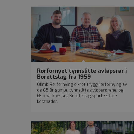
Rørfornyet tynnslitte avløpsrør i
Borettslag fra 1959
Olimb Rørfornying sikret trygg rørfornying av
de 65 år gamle, tynnslitte avløpsrørene, og
Østmarknesset Borettslag sparte store
kostnader.