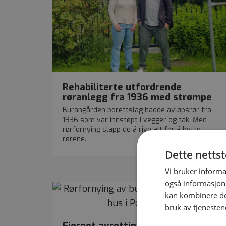
Rehabiliterte utfordrende
røranlegg fra 1936 med strømpe
Burangården borettslag hadde avløpsrør fra
1936 som var innstøpt i vegger og tak. Med
rørfornying slapp de å rive alt for å bytte
rørene.
Dette netts
Vi bruker informa
også informasjon
kan kombinere de
bruk av tjenesten
Fjernet avrettingsmasser og