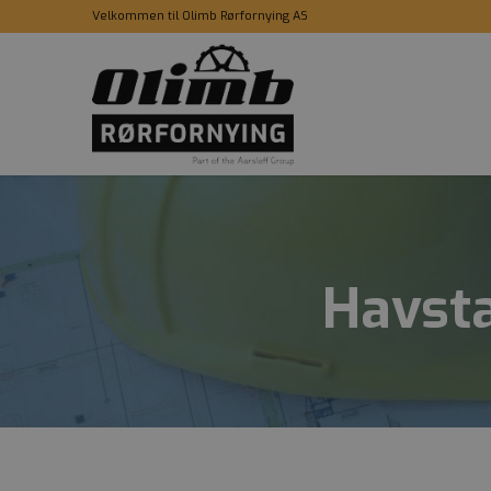
Velkommen til Olimb Rørfornying AS
Havsta