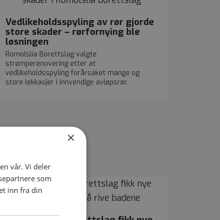
Vedlikeholdsspyling av rør gjorde
store skader – rørfornying ble
løsningen
Romolslia Borettslag valgte
strømperenovering etter at
vedlikeholdsspyling forårsaket mange og
store lekkasjer i innvendige avløpsrør.
×
en vår. Vi deler
ysepartnere som
 inn fra din
Granåsvegen Borettslag fikk nye