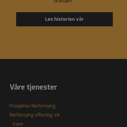
bransjen.
Les historien vår
Våre tjenester
Prosjekter Rørfornying
Rørfornying offentlig VA
Vann