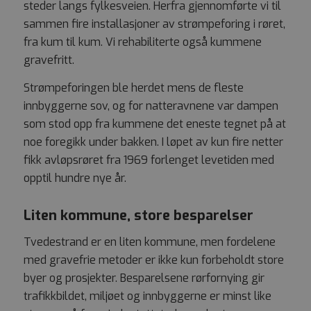
steder langs fylkesveien. Herfra gjennomførte vi til
sammen fire installasjoner av strømpeforing i røret,
fra kum til kum. Vi rehabiliterte også kummene
gravefritt.
Strømpeforingen ble herdet mens de fleste
innbyggerne sov, og for natteravnene var dampen
som stod opp fra kummene det eneste tegnet på at
noe foregikk under bakken. I løpet av kun fire netter
fikk avløpsrøret fra 1969 forlenget levetiden med
opptil hundre nye år.
Liten kommune, store besparelser
Tvedestrand er en liten kommune, men fordelene
med gravefrie metoder er ikke kun forbeholdt store
byer og prosjekter. Besparelsene rørfornying gir
trafikkbildet, miljøet og innbyggerne er minst like