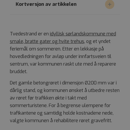
Kortversjon av artikkelen
Tvedestrand er en
idyllisk sørlandskommune med
smale, bratte gater og hvite trehus
, og et yndet
feriemål om sommeren. Etter en lekkasje på
hovedledningen for avløp under innfartsveien til
sentrum, var kommunen raskt ute med å reparere
bruddet.
Det gamle betongrøret i dimensjon Ø200 mm var i
dårlig stand, og kommunen ønsket å utbedre resten
av røret før trafikken økte i takt med
sommerturistene. For å begrense ulempene for
trafikantene og samtidig holde kostnadene nede,
valgte kommunen å rehabilitere røret gravefritt.