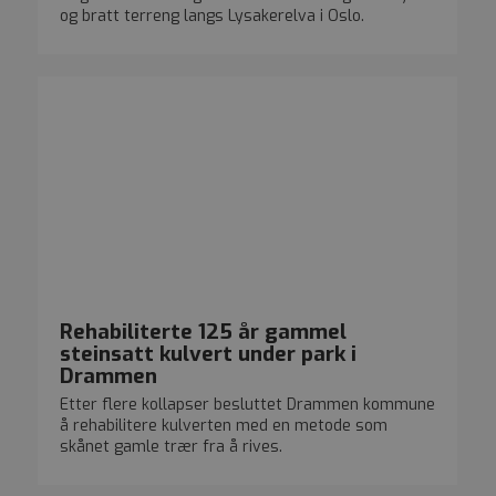
som en 
og bratt terreng langs Lysakerelva i Oslo.
Den er 
sidefor
nettste
beregne
kampan
nettste
Rehabiliterte 125 år gammel
steinsatt kulvert under park i
Drammen
Etter flere kollapser besluttet Drammen kommune
å rehabilitere kulverten med en metode som
skånet gamle trær fra å rives.