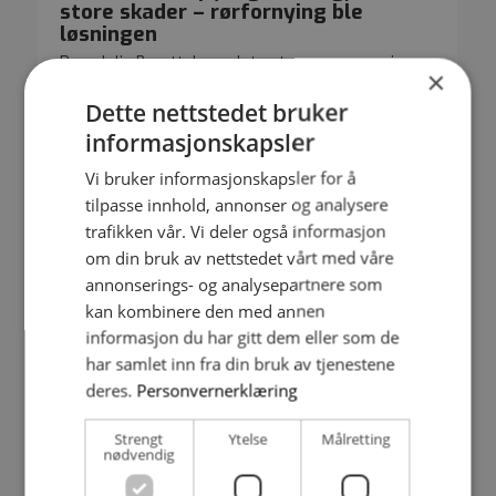
store skader – rørfornying ble
løsningen
Romolslia Borettslag valgte strømperenovering
×
etter at vedlikeholdsspyling forårsaket mange og
store lekkasjer i innvendige avløpsrør.
Dette nettstedet bruker
informasjonskapsler
Vi bruker informasjonskapsler for å
tilpasse innhold, annonser og analysere
trafikken vår. Vi deler også informasjon
om din bruk av nettstedet vårt med våre
annonserings- og analysepartnere som
kan kombinere den med annen
informasjon du har gitt dem eller som de
har samlet inn fra din bruk av tjenestene
deres.
Personvernerklæring
Fjernet avrettingsmasser og fornyet
bunnledning med strømpe
Strengt
Ytelse
Målretting
nødvendig
Avrettingsmasse i bunnledningen gjorde
rørfornying utfordrende. Røret kunne likevel