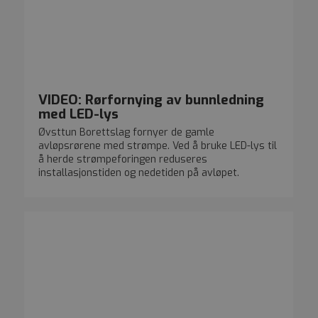
sesjonskonsistens 
_ga
1 år 1 måned
Dette
Google LLC
tredjepartsannons
tilby tilpassede
inform
.olimb.no
tjenester.
er knytt
Univers
en bety
Google
analyse
inform
brukes t
VIDEO: Rørfornying av bunnledning
brukere
tilfeld
med LED-lys
som en 
Den er 
Øvsttun Borettslag fornyer de gamle
sidefor
avløpsrørene med strømpe. Ved å bruke LED-lys til
nettste
beregne
å herde strømpeforingen reduseres
kampan
installasjonstiden og nedetiden på avløpet.
nettste