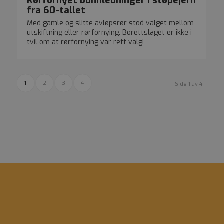
Rørfornyet bunnledninger i støpejern
fra 60-tallet
Med gamle og slitte avløpsrør stod valget mellom
utskiftning eller rørfornying. Borettslaget er ikke i
tvil om at rørfornying var rett valg!
1
2
3
4
Side 1 av 4