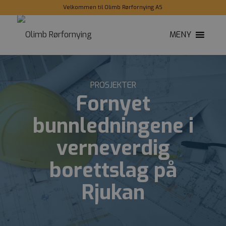
Velkommen til Olimb Rørfornying AS
MENY
PROSJEKTER
Fornyet
bunnledningene i
verneverdig
borettslag på
Rjukan